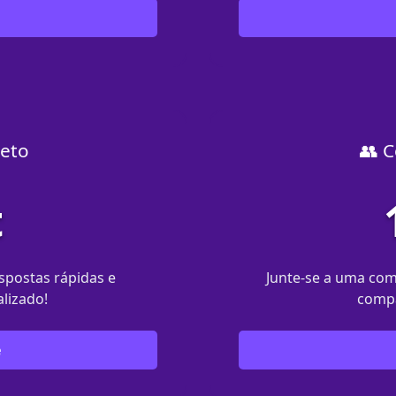
reto
👥 
t
espostas rápidas e
Junte-se a uma com
lizado!
compa
e