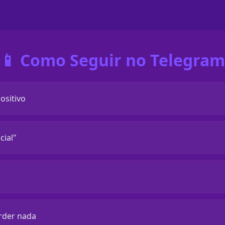
📱 Como Seguir no Telegram
ositivo
cial"
erder nada