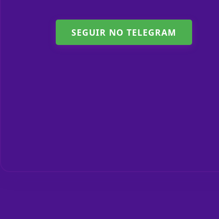
SEGUIR NO TELEGRAM