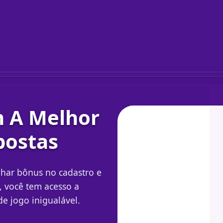
n A Melhor
postas
har bônus no cadastro e
 você tem acesso a
e jogo inigualável.