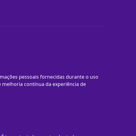
rmações pessoais fornecidas durante o uso
e melhoria contínua da experiência de