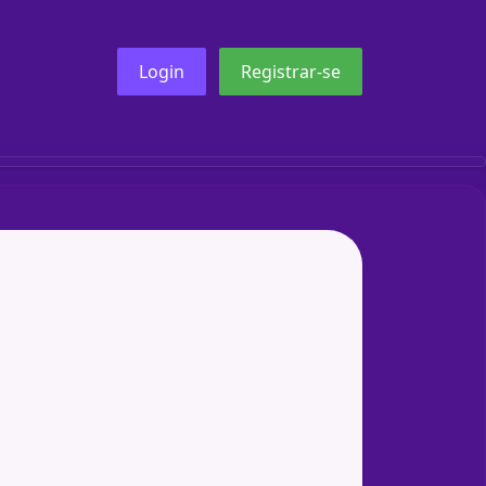
Login
Registrar-se