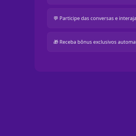
💬 Participe das conversas e interaj
🎁 Receba bônus exclusivos autom