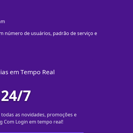
ram
em número de usuários, padrão de serviço e
cias em Tempo Real
24/7
e todas as novidades, promoções e
g Com Login em tempo real!