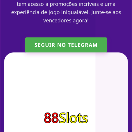
tem acesso a promoções incríveis e uma
experiência de jogo inigualável. Junte-se aos
vencedores agora!
SEGUIR NO TELEGRAM