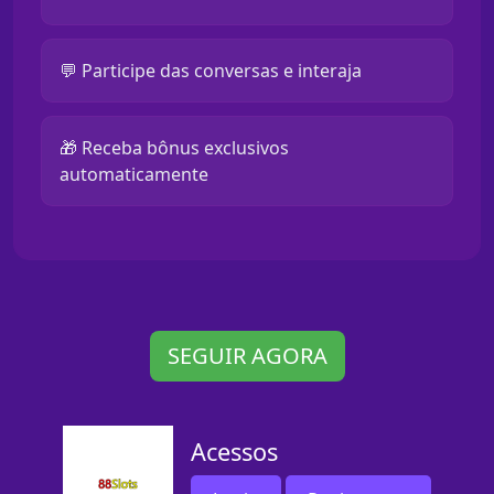
💬 Participe das conversas e interaja
🎁 Receba bônus exclusivos
automaticamente
SEGUIR AGORA
Acessos