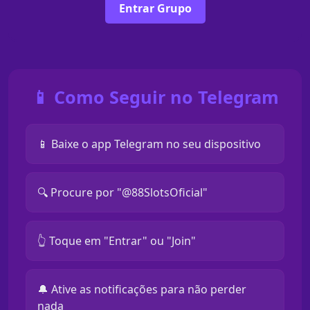
Entrar Grupo
📱 Como Seguir no Telegram
📱 Baixe o app Telegram no seu dispositivo
🔍 Procure por "@88SlotsOficial"
👆 Toque em "Entrar" ou "Join"
🔔 Ative as notificações para não perder
nada