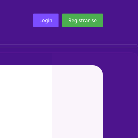
Login
Registrar-se