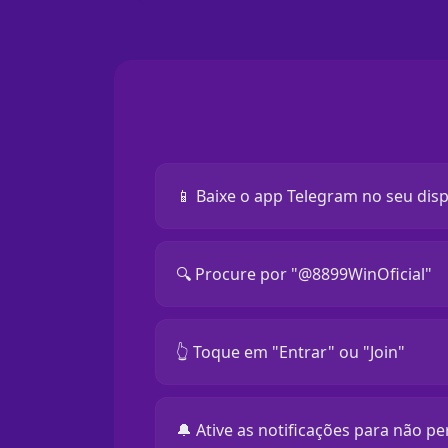
📱 Baixe o app Telegram no seu disp
🔍 Procure por "@8899WinOficial"
👆 Toque em "Entrar" ou "Join"
🔔 Ative as notificações para não p