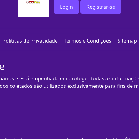
Login
Registrar-se
Políticas de Privacidade
Termos e Condições
Sitemap
de
suários e está empenhada em proteger todas as informaçõe
os coletados são utilizados exclusivamente para fins de m