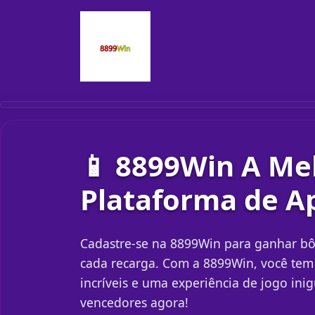
📱 8899Win A Me
Plataforma de A
Cadastre-se na 8899Win para ganhar bô
cada recarga. Com a 8899Win, você tem
incríveis e uma experiência de jogo inig
vencedores agora!