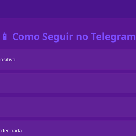
📱 Como Seguir no Telegram
ositivo
erder nada