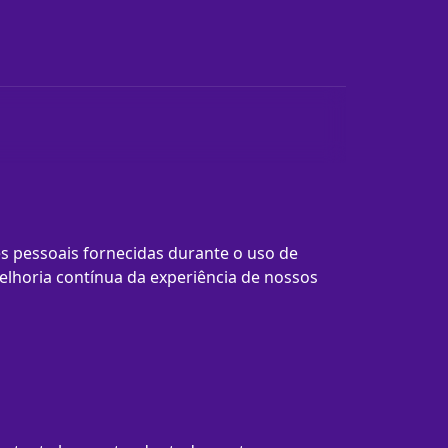
s pessoais fornecidas durante o uso de
elhoria contínua da experiência de nossos