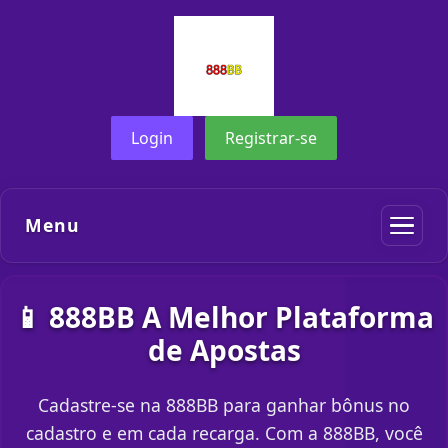
Login
Registrar-se
Menu
📱 888BB A Melhor Plataforma
de Apostas
Cadastre-se na 888BB para ganhar bônus no
cadastro e em cada recarga. Com a 888BB, você