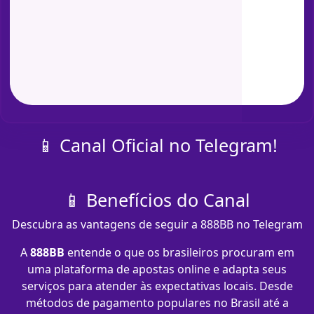
📱 Canal Oficial no Telegram!
📱 Benefícios do Canal
Descubra as vantagens de seguir a 888BB no Telegram
A
888BB
entende o que os brasileiros procuram em
uma plataforma de apostas online e adapta seus
serviços para atender às expectativas locais. Desde
métodos de pagamento populares no Brasil até a