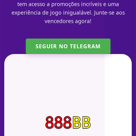
tem acesso a promoções incríveis e uma
experiência de jogo inigualável. Junte-se aos
vencedores agora!
SEGUIR NO TELEGRAM