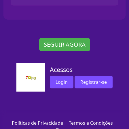
SEGUIR AGORA
Acessos
Login
Registrar-se
Políticas de Privacidade
Termos e Condições