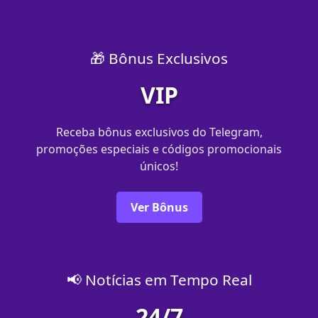
🎁 Bônus Exclusivos
VIP
Receba bônus exclusivos do Telegram,
promoções especiais e códigos promocionais
únicos!
Ver Bônus
📢 Notícias em Tempo Real
24/7