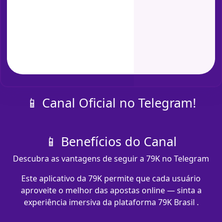
📱 Canal Oficial no Telegram!
📱 Benefícios do Canal
Descubra as vantagens de seguir a 79K no Telegram
Este aplicativo da 79K permite que cada usuário
aproveite o melhor das apostas online — sinta a
experiência imersiva da plataforma 79K Brasil .