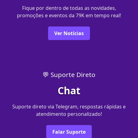
Fique por dentro de todas as novidades,
promoções e eventos da 79K em tempo real!
Ver Notícias
💬 Suporte Direto
Chat
Suporte direto via Telegram, respostas rápidas e
atendimento personalizado!
Falar Suporte