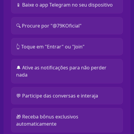
📱 Baixe o app Telegram no seu dispositivo
🔍 Procure por "@79KOficial"
👆 Toque em "Entrar" ou "Join"
🔔 Ative as notificações para não perder
nada
💬 Participe das conversas e interaja
🎁 Receba bônus exclusivos
automaticamente