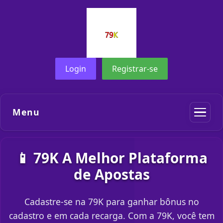
Login
Registrar-se
Menu
📱 79K A Melhor Plataforma
de Apostas
Cadastre-se na 79K para ganhar bônus no
cadastro e em cada recarga. Com a 79K, você tem