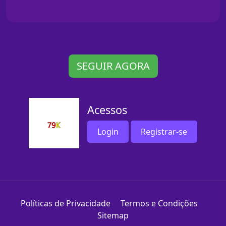
SEGUIR AGORA
Acessos
Login
Registrar-se
Políticas de Privacidade
Termos e Condições
Sitemap