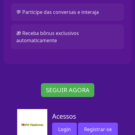
💬 Participe das conversas e interaja
🎁 Receba bônus exclusivos
automaticamente
SEGUIR AGORA
Acessos
Login
Registrar-se