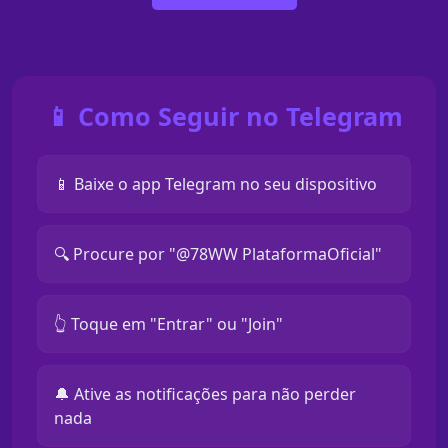
📱 Como Seguir no Telegram
📱 Baixe o app Telegram no seu dispositivo
🔍 Procure por "@78WW PlataformaOficial"
👆 Toque em "Entrar" ou "Join"
🔔 Ative as notificações para não perder
nada