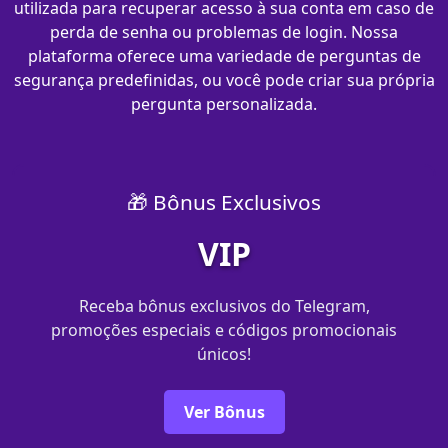
utilizada para recuperar acesso à sua conta em caso de
perda de senha ou problemas de login. Nossa
plataforma oferece uma variedade de perguntas de
segurança predefinidas, ou você pode criar sua própria
pergunta personalizada.
🎁 Bônus Exclusivos
VIP
Receba bônus exclusivos do Telegram,
promoções especiais e códigos promocionais
únicos!
Ver Bônus