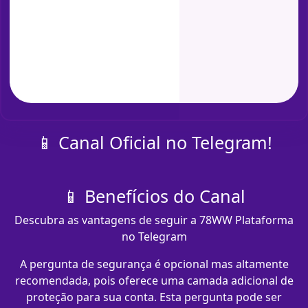
📱 Canal Oficial no Telegram!
📱 Benefícios do Canal
Descubra as vantagens de seguir a 78WW Plataforma
no Telegram
A pergunta de segurança é opcional mas altamente
recomendada, pois oferece uma camada adicional de
proteção para sua conta. Esta pergunta pode ser