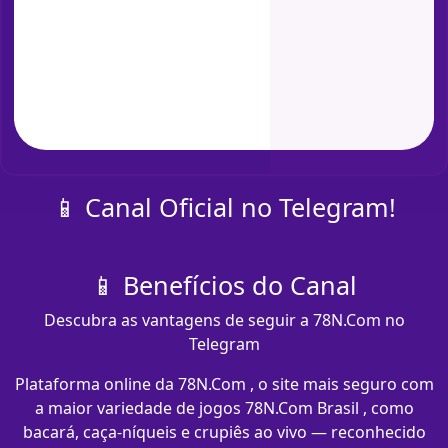
📱 Canal Oficial no Telegram!
📱 Benefícios do Canal
Descubra as vantagens de seguir a 78N.Com no
Telegram
Plataforma online da 78N.Com , o site mais seguro com
a maior variedade de jogos 78N.Com Brasil , como
bacará, caça-níqueis e crupiês ao vivo — reconhecido