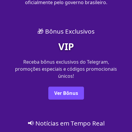
oficialmente pelo governo brasileiro.
🎁 Bônus Exclusivos
VIP
Receba bônus exclusivos do Telegram,
promoções especiais e códigos promocionais
únicos!
Ver Bônus
📢 Notícias em Tempo Real