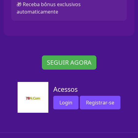
🎁 Receba bônus exclusivos
automaticamente
SEGUIR AGORA
Acessos
Login
Registrar-se