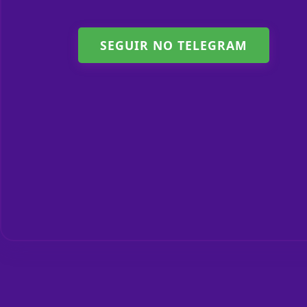
SEGUIR NO TELEGRAM