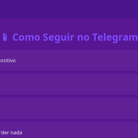
📱 Como Seguir no Telegram
ositivo
erder nada