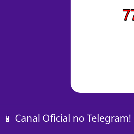
📱 Canal Oficial no Telegram!