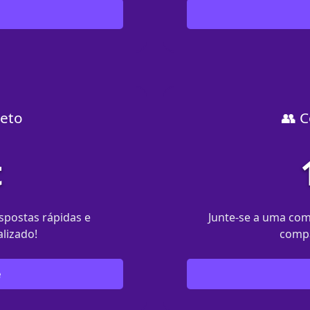
reto
👥 
t
espostas rápidas e
Junte-se a uma com
lizado!
compa
e