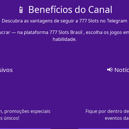
📱 Benefícios do Canal
Descubra as vantagens de seguir a 777 Slots no Telegram
lucrar — na plataforma 777 Slots Brasil , escolha os jogos 
habilidade.
sivos
📢 Notí
m, promoções especiais
Fique por dentro d
s únicos!
eventos da