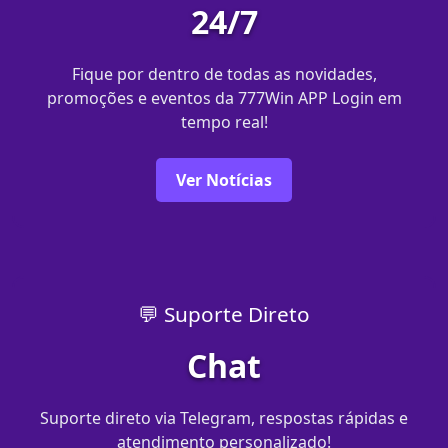
24/7
Fique por dentro de todas as novidades,
promoções e eventos da 777Win APP Login em
tempo real!
Ver Notícias
💬 Suporte Direto
Chat
Suporte direto via Telegram, respostas rápidas e
atendimento personalizado!