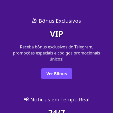
🎁 Bônus Exclusivos
VIP
Receba bônus exclusivos do Telegram,
promoções especiais e códigos promocionais
únicos!
Ver Bônus
📢 Notícias em Tempo Real
24/7