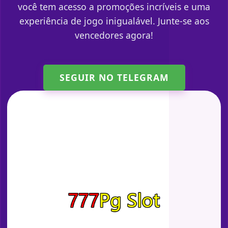
você tem acesso a promoções incríveis e uma
experiência de jogo inigualável. Junte-se aos
vencedores agora!
SEGUIR NO TELEGRAM