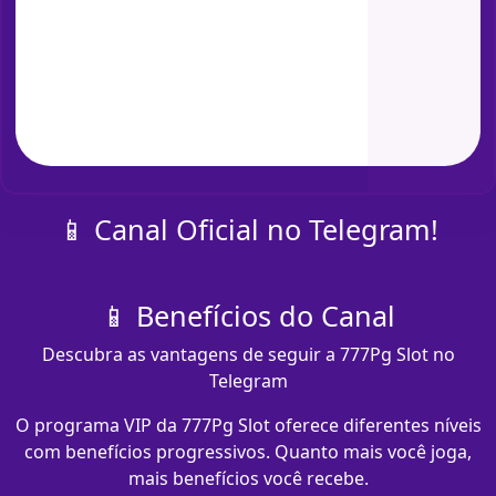
📱 Canal Oficial no Telegram!
📱 Benefícios do Canal
Descubra as vantagens de seguir a 777Pg Slot no
Telegram
O programa VIP da 777Pg Slot oferece diferentes níveis
com benefícios progressivos. Quanto mais você joga,
mais benefícios você recebe.