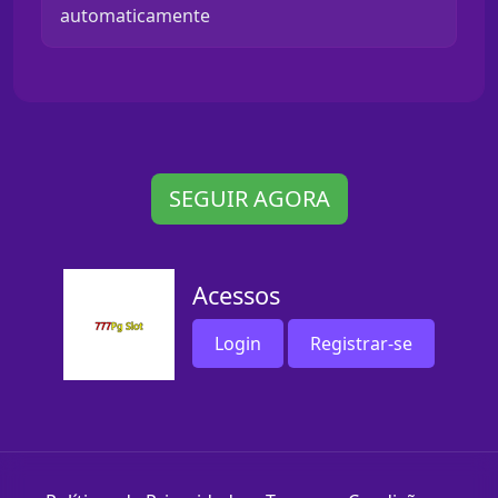
automaticamente
SEGUIR AGORA
Acessos
Login
Registrar-se