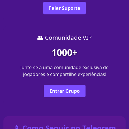
Falar Suporte
👥 Comunidade VIP
1000+
Junte-se a uma comunidade exclusiva de
jogadores e compartilhe experiências!
Entrar Grupo
📱 Como Seguir no Telegram