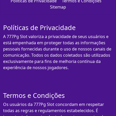
Políticas de Privacidade
Termos e Condições
Sitemap
Políticas de Privacidade
A 777Pg Slot valoriza a privacidade de seus usuários e
está empenhada em proteger todas as informações
pessoais fornecidas durante o uso de nossos canais de
comunicação. Todos os dados coletados são utilizados
exclusivamente para fins de melhoria contínua da
experiência de nossos jogadores.
Termos e Condições
Os usuários da 777Pg Slot concordam em respeitar
todas as regras e regulamentos estabelecidos. É