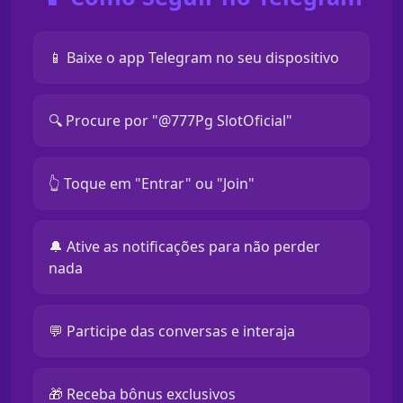
📱 Baixe o app Telegram no seu dispositivo
🔍 Procure por "@777Pg SlotOficial"
👆 Toque em "Entrar" ou "Join"
🔔 Ative as notificações para não perder
nada
💬 Participe das conversas e interaja
🎁 Receba bônus exclusivos