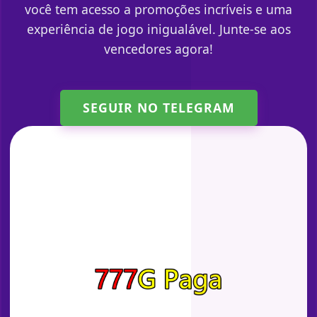
você tem acesso a promoções incríveis e uma
experiência de jogo inigualável. Junte-se aos
vencedores agora!
SEGUIR NO TELEGRAM