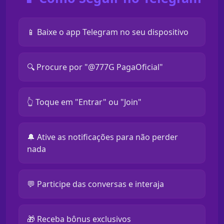
📱 Baixe o app Telegram no seu dispositivo
🔍 Procure por "@777G PagaOficial"
👆 Toque em "Entrar" ou "Join"
🔔 Ative as notificações para não perder
nada
💬 Participe das conversas e interaja
🎁 Receba bônus exclusivos