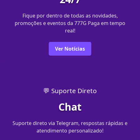
Fique por dentro de todas as novidades,
promoções e eventos da 777G Paga em tempo
real!
Ver Notícias
💬 Suporte Direto
Chat
Suporte direto via Telegram, respostas rápidas e
atendimento personalizado!