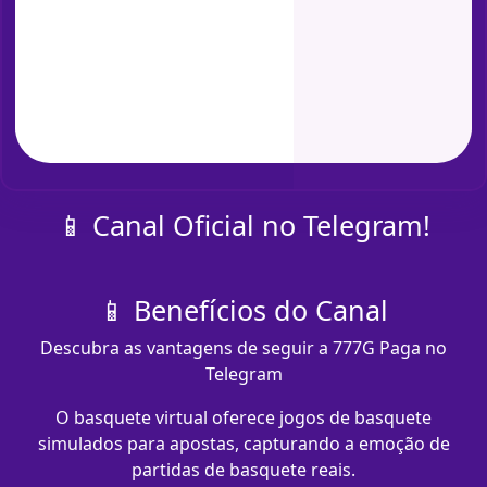
📱 Canal Oficial no Telegram!
📱 Benefícios do Canal
Descubra as vantagens de seguir a 777G Paga no
Telegram
O basquete virtual oferece jogos de basquete
simulados para apostas, capturando a emoção de
partidas de basquete reais.