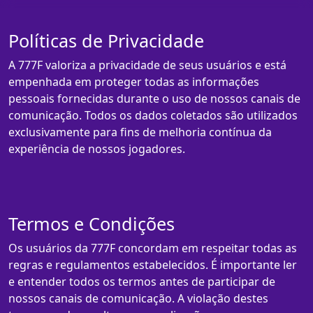
Políticas de Privacidade
A 777F valoriza a privacidade de seus usuários e está
empenhada em proteger todas as informações
pessoais fornecidas durante o uso de nossos canais de
comunicação. Todos os dados coletados são utilizados
exclusivamente para fins de melhoria contínua da
experiência de nossos jogadores.
Termos e Condições
Os usuários da 777F concordam em respeitar todas as
regras e regulamentos estabelecidos. É importante ler
e entender todos os termos antes de participar de
nossos canais de comunicação. A violação destes