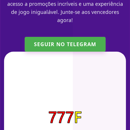
acesso a promoções incríveis e uma experiência
de jogo inigualável. Junte-se aos vencedores
agora!
SEGUIR NO TELEGRAM