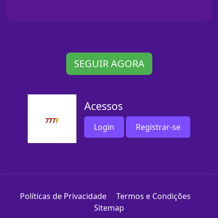
SEGUIR AGORA
Acessos
Login
Registrar-se
Políticas de Privacidade
Termos e Condições
Sitemap