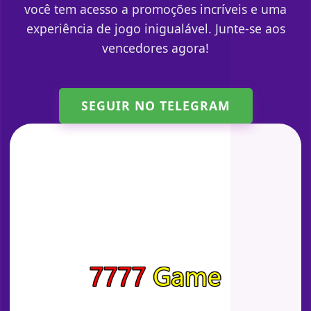
você tem acesso a promoções incríveis e uma
experiência de jogo inigualável. Junte-se aos
vencedores agora!
SEGUIR NO TELEGRAM