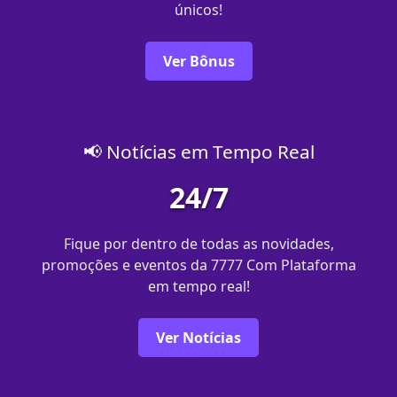
únicos!
Ver Bônus
📢 Notícias em Tempo Real
24/7
Fique por dentro de todas as novidades,
promoções e eventos da 7777 Com Plataforma
em tempo real!
Ver Notícias