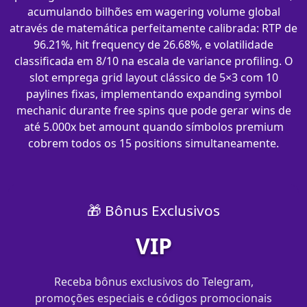
acumulando bilhões em wagering volume global
através de matemática perfeitamente calibrada: RTP de
96.21%, hit frequency de 26.68%, e volatilidade
classificada em 8/10 na escala de variance profiling. O
slot emprega grid layout clássico de 5×3 com 10
paylines fixas, implementando expanding symbol
mechanic durante free spins que pode gerar wins de
até 5.000x bet amount quando símbolos premium
cobrem todos os 15 positions simultaneamente.
🎁 Bônus Exclusivos
VIP
Receba bônus exclusivos do Telegram,
promoções especiais e códigos promocionais