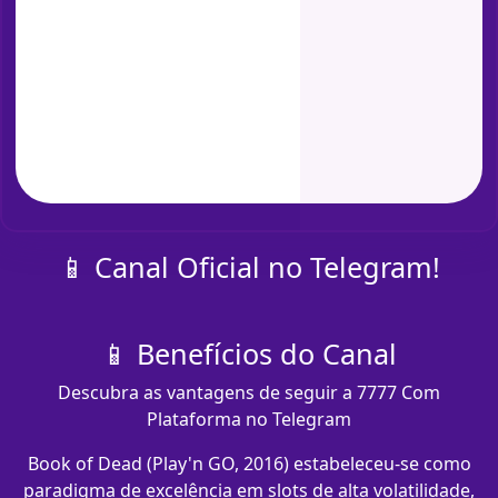
📱 Canal Oficial no Telegram!
📱 Benefícios do Canal
Descubra as vantagens de seguir a 7777 Com
Plataforma no Telegram
Book of Dead (Play'n GO, 2016) estabeleceu-se como
paradigma de excelência em slots de alta volatilidade,