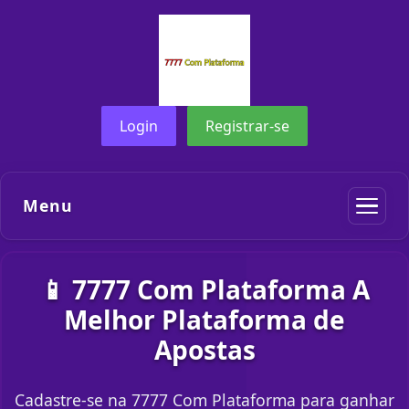
Login
Registrar-se
Menu
📱 7777 Com Plataforma A
Melhor Plataforma de
Apostas
Cadastre-se na 7777 Com Plataforma para ganhar