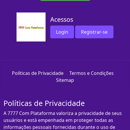
Acessos
Login
Registrar-se
Políticas de Privacidade
Termos e Condições
Sitemap
Políticas de Privacidade
A 7777 Com Plataforma valoriza a privacidade de seus
usuários e está empenhada em proteger todas as
informações pessoais fornecidas durante o uso de