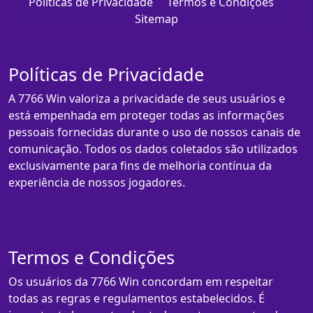
Políticas de Privacidade
Termos e Condições
Sitemap
Políticas de Privacidade
A 7766 Win valoriza a privacidade de seus usuários e
está empenhada em proteger todas as informações
pessoais fornecidas durante o uso de nossos canais de
comunicação. Todos os dados coletados são utilizados
exclusivamente para fins de melhoria contínua da
experiência de nossos jogadores.
Termos e Condições
Os usuários da 7766 Win concordam em respeitar
todas as regras e regulamentos estabelecidos. É