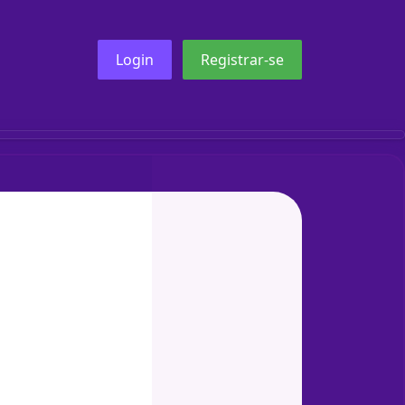
Login
Registrar-se