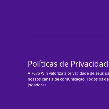
Políticas de Privacida
A 7676 Win valoriza a privacidade de seus 
nossos canais de comunicação. Todos os dad
jogadores.