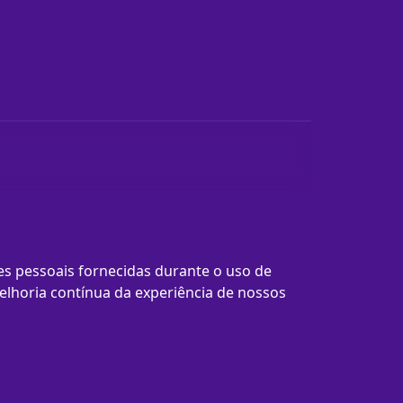
es pessoais fornecidas durante o uso de
elhoria contínua da experiência de nossos