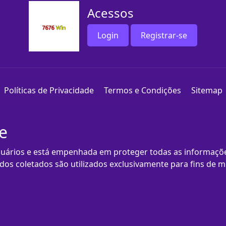
Acessos
Login
Registrar-se
Políticas de Privacidade
Termos e Condições
Sitemap
de
usuários e está empenhada em proteger todas as informaçõ
os coletados são utilizados exclusivamente para fins de m