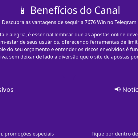
📱 Benefícios do Canal
Descubra as vantagens de seguir a 7676 Win no Telegram
a e alegria, é essencial lembrar que as apostas online de
m-estar de seus usuários, oferecendo ferramentas de limit
role do seu orçamento e entender os riscos envolvidos é f
iva, sem deixar de lado a diversão que o site de apostas p
sivos
📢 Notí
m, promoções especiais
Fique por dentro d