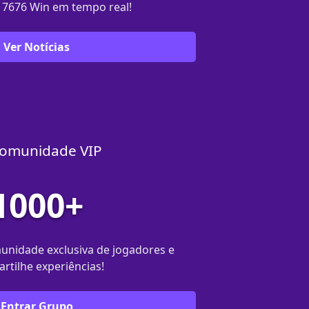
 7676 Win em tempo real!
Ver Notícias
Comunidade VIP
1000+
unidade exclusiva de jogadores e
rtilhe experiências!
Entrar Grupo