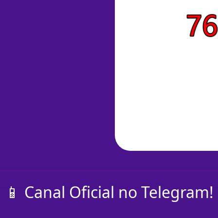
📱 Canal Oficial no Telegram!