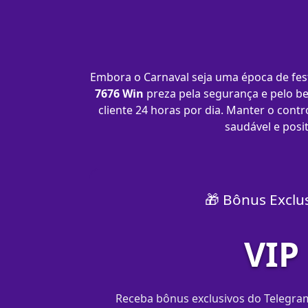
Embora o Carnaval seja uma época de fest
7676 Win
preza pela segurança e pelo be
cliente 24 horas por dia. Manter o cont
saudável e posit
🎁 Bônus Exclu
VIP
Receba bônus exclusivos do Telegra