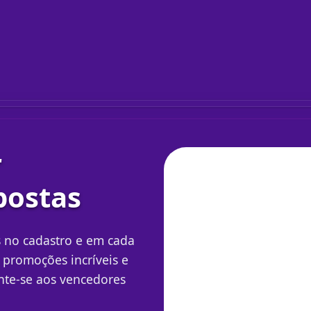
r
postas
 no cadastro e em cada
 promoções incríveis e
unte-se aos vencedores