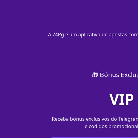
A 74Pg é um aplicativo de apostas com
🎁 Bônus Exclu
VIP
Receba bônus exclusivos do Telegra
e códigos promocionai