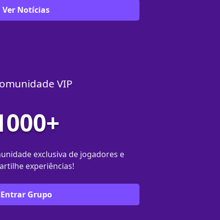
Ver Notícias
Comunidade VIP
1000+
unidade exclusiva de jogadores e
rtilhe experiências!
Entrar Grupo