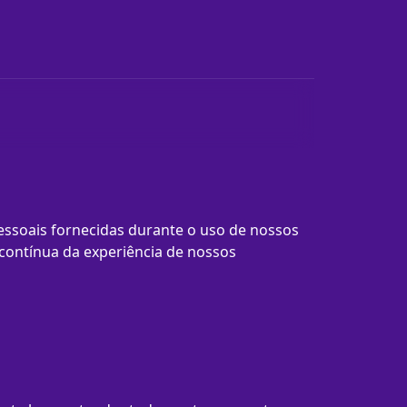
essoais fornecidas durante o uso de nossos
 contínua da experiência de nossos