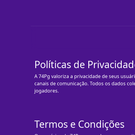
Políticas de Privacida
A 74Pg valoriza a privacidade de seus usuá
canais de comunicação. Todos os dados cole
jogadores.
Termos e Condições