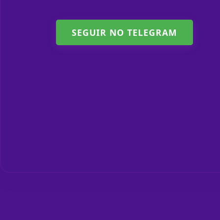
SEGUIR NO TELEGRAM