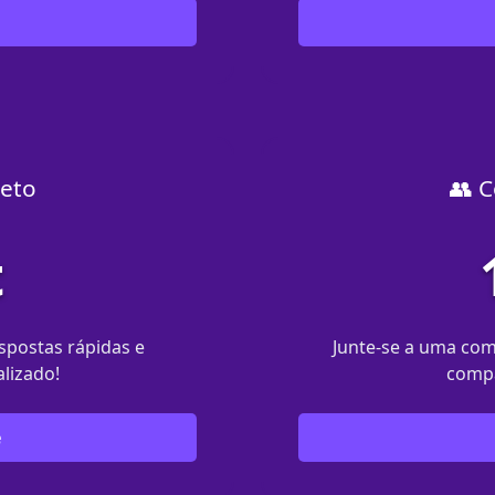
reto
👥 
t
espostas rápidas e
Junte-se a uma com
lizado!
compa
e