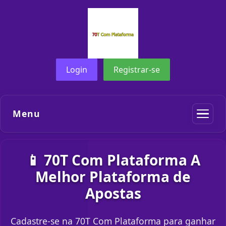
Login
Registrar-se
Menu
📱 70T Com Plataforma A
Melhor Plataforma de
Apostas
Cadastre-se na 70T Com Plataforma para ganhar