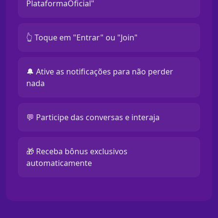
PlataformaOficial"
👆 Toque em "Entrar" ou "Join"
🔔 Ative as notificações para não perder
nada
💬 Participe das conversas e interaja
🎁 Receba bônus exclusivos
automaticamente