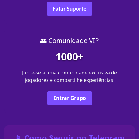
Falar Suporte
👥 Comunidade VIP
1000+
Junte-se a uma comunidade exclusiva de
jogadores e compartilhe experiências!
Entrar Grupo
📱 Como Seguir no Telegram