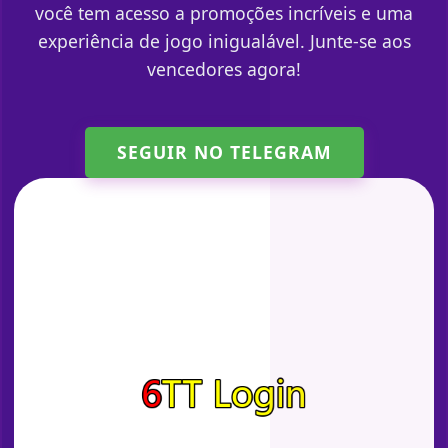
você tem acesso a promoções incríveis e uma
experiência de jogo inigualável. Junte-se aos
vencedores agora!
SEGUIR NO TELEGRAM