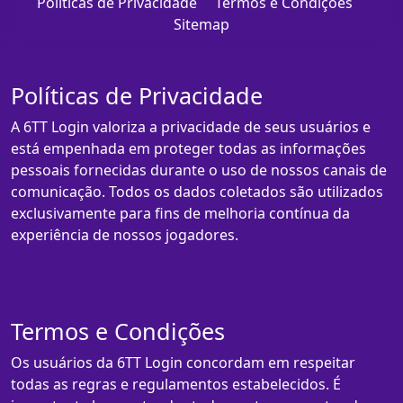
Políticas de Privacidade
Termos e Condições
Sitemap
Políticas de Privacidade
A 6TT Login valoriza a privacidade de seus usuários e
está empenhada em proteger todas as informações
pessoais fornecidas durante o uso de nossos canais de
comunicação. Todos os dados coletados são utilizados
exclusivamente para fins de melhoria contínua da
experiência de nossos jogadores.
Termos e Condições
Os usuários da 6TT Login concordam em respeitar
todas as regras e regulamentos estabelecidos. É