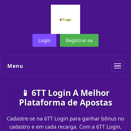
Login
Registrar-se
Menu
📱 6TT Login A Melhor
Plataforma de Apostas
Cadastre-se na 6TT Login para ganhar bônus no
cadastro e em cada recarga. Com a 6TT Login,