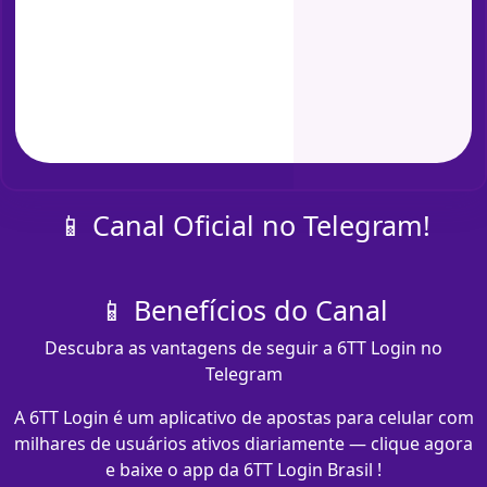
📱 Canal Oficial no Telegram!
📱 Benefícios do Canal
Descubra as vantagens de seguir a 6TT Login no
Telegram
A 6TT Login é um aplicativo de apostas para celular com
milhares de usuários ativos diariamente — clique agora
e baixe o app da 6TT Login Brasil !