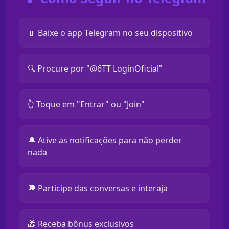
📱 Baixe o app Telegram no seu dispositivo
🔍 Procure por "@6TT LoginOficial"
👆 Toque em "Entrar" ou "Join"
🔔 Ative as notificações para não perder
nada
💬 Participe das conversas e interaja
🎁 Receba bônus exclusivos