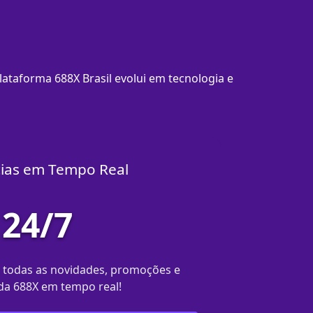
ataforma 688X Brasil evolui em tecnologia e
cias em Tempo Real
24/7
e todas as novidades, promoções e
da 688X em tempo real!