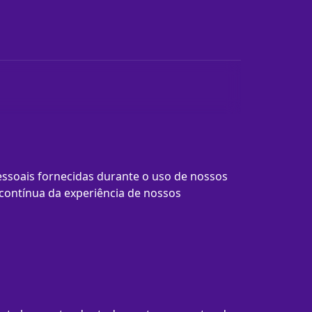
essoais fornecidas durante o uso de nossos
 contínua da experiência de nossos