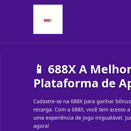
📱 688X A Melho
Plataforma de A
Cadastre-se na 688X para ganhar bônus
recarga. Com a 688X, você tem acesso a
uma experiência de jogo inigualável. J
agora!