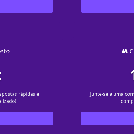
reto
👥 
t
espostas rápidas e
Junte-se a uma com
lizado!
compa
e