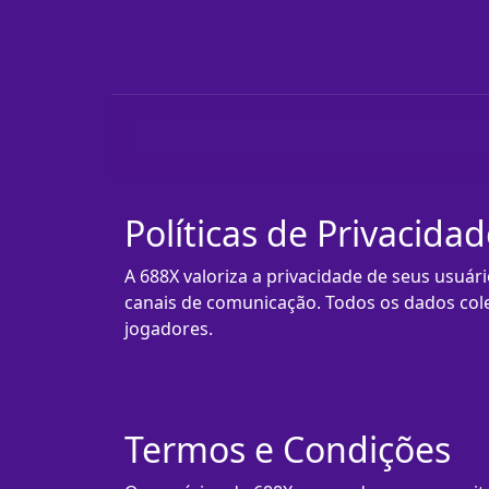
Políticas de Privacida
A 688X valoriza a privacidade de seus usuá
canais de comunicação. Todos os dados cole
jogadores.
Termos e Condições