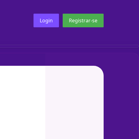
Login
Registrar-se