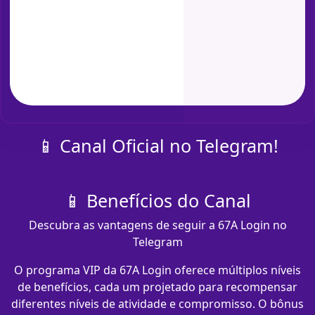
📱 Canal Oficial no Telegram!
📱 Benefícios do Canal
Descubra as vantagens de seguir a 67A Login no
Telegram
O programa VIP da 67A Login oferece múltiplos níveis
de benefícios, cada um projetado para recompensar
diferentes níveis de atividade e compromisso. O bônus