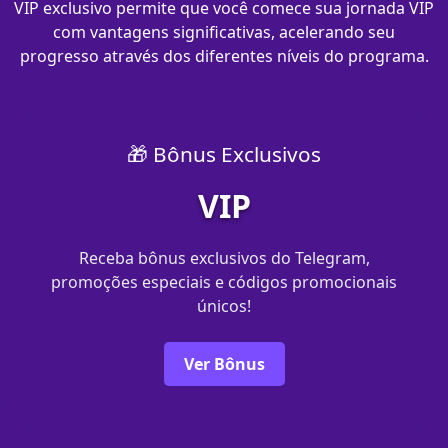
VIP exclusivo permite que você comece sua jornada VIP
com vantagens significativas, acelerando seu
progresso através dos diferentes níveis do programa.
🎁 Bônus Exclusivos
VIP
Receba bônus exclusivos do Telegram,
promoções especiais e códigos promocionais
únicos!
Ver Bônus