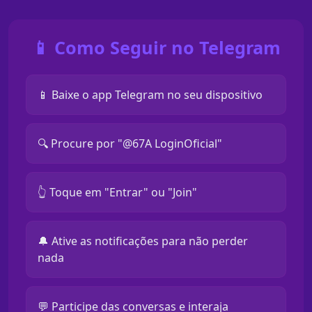
📱 Como Seguir no Telegram
📱 Baixe o app Telegram no seu dispositivo
🔍 Procure por "@67A LoginOficial"
👆 Toque em "Entrar" ou "Join"
🔔 Ative as notificações para não perder
nada
💬 Participe das conversas e interaja