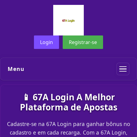
Login
Registrar-se
Menu
📱 67A Login A Melhor
Plataforma de Apostas
Cadastre-se na 67A Login para ganhar bônus no
cadastro e em cada recarga. Com a 67A Login,