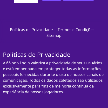
Políticas de Privacidade
Termos e Condições
Sitemap
Políticas de Privacidade
A 66Jogo Login valoriza a privacidade de seus usuários
e está empenhada em proteger todas as informações
pessoais fornecidas durante o uso de nossos canais de
comunicação. Todos os dados coletados são utilizados
exclusivamente para fins de melhoria contínua da
experiência de nossos jogadores.