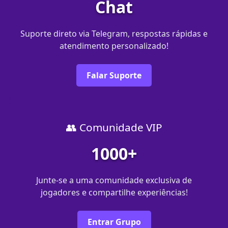
Chat
Suporte direto via Telegram, respostas rápidas e
atendimento personalizado!
Falar Suporte
👥 Comunidade VIP
1000+
Junte-se a uma comunidade exclusiva de
jogadores e compartilhe experiências!
Entrar Grupo