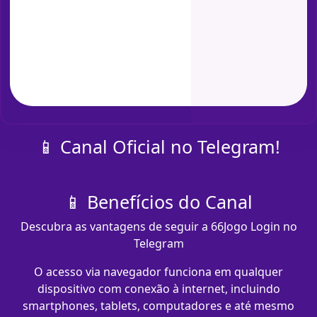
📱 Canal Oficial no Telegram!
📱 Benefícios do Canal
Descubra as vantagens de seguir a 66Jogo Login no
Telegram
O acesso via navegador funciona em qualquer
dispositivo com conexão à internet, incluindo
smartphones, tablets, computadores e até mesmo