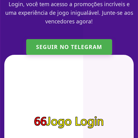
Login, você tem acesso a promoções incríveis e
uma experiência de jogo inigualável. Junte-se aos
vencedores agora!
SEGUIR NO TELEGRAM