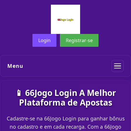
Login
Registrar-se
Menu
📱 66Jogo Login A Melhor
Plataforma de Apostas
Cadastre-se na 66Jogo Login para ganhar bônus
no cadastro e em cada recarga. Com a 66Jogo