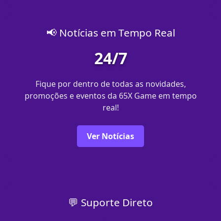
📢 Notícias em Tempo Real
24/7
Fique por dentro de todas as novidades,
promoções e eventos da 65X Game em tempo
real!
Ver Notícias
💬 Suporte Direto