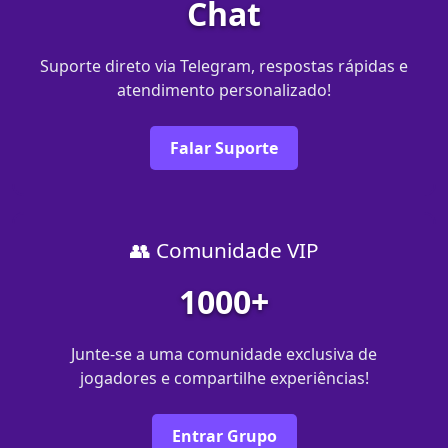
Chat
Suporte direto via Telegram, respostas rápidas e
atendimento personalizado!
Falar Suporte
👥 Comunidade VIP
1000+
Junte-se a uma comunidade exclusiva de
jogadores e compartilhe experiências!
Entrar Grupo