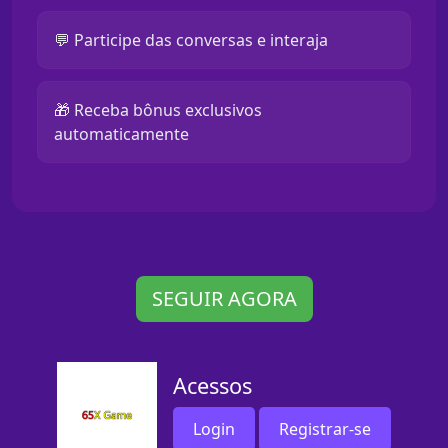
💬 Participe das conversas e interaja
🎁 Receba bônus exclusivos
automaticamente
SEGUIR AGORA
Acessos
Login
Registrar-se