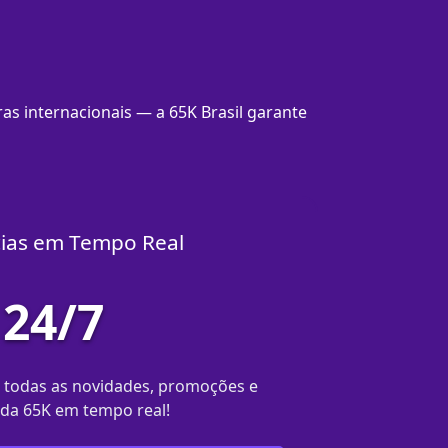
as internacionais — a 65K Brasil garante
cias em Tempo Real
24/7
e todas as novidades, promoções e
 da 65K em tempo real!