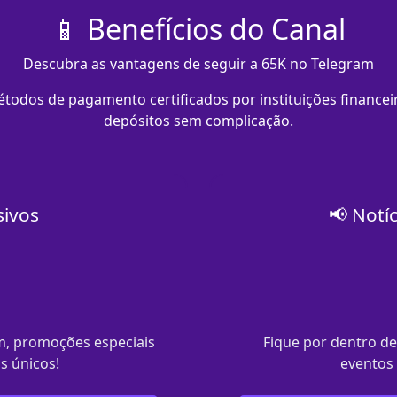
📱 Benefícios do Canal
Descubra as vantagens de seguir a 65K no Telegram
étodos de pagamento certificados por instituições financeir
depósitos sem complicação.
sivos
📢 Notí
m, promoções especiais
Fique por dentro d
s únicos!
eventos