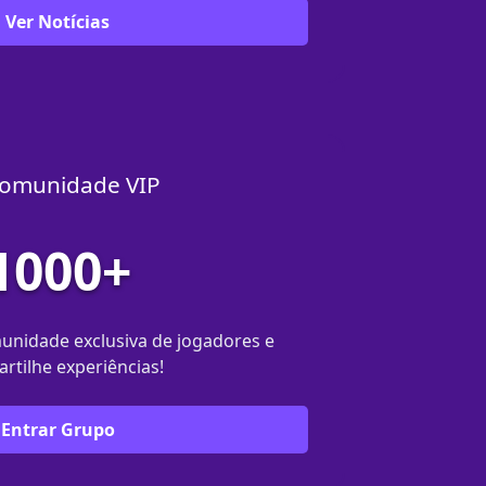
Ver Notícias
Comunidade VIP
1000+
unidade exclusiva de jogadores e
rtilhe experiências!
Entrar Grupo