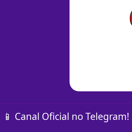
📱 Canal Oficial no Telegram!