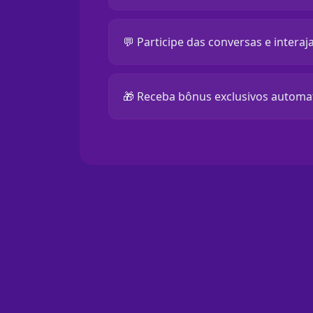
💬 Participe das conversas e interaj
🎁 Receba bônus exclusivos autom