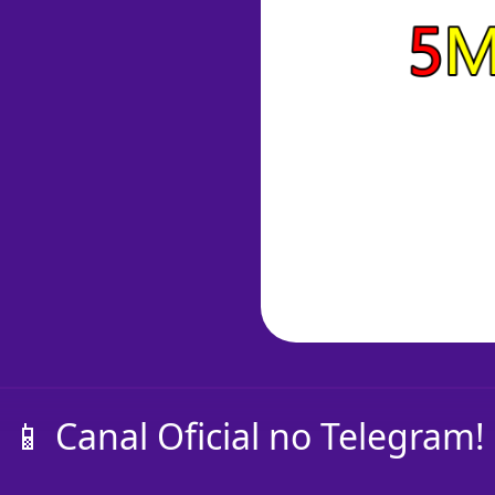
📱 Canal Oficial no Telegram!