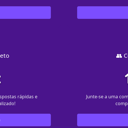
reto
👥 
t
espostas rápidas e
Junte-se a uma com
lizado!
compa
e