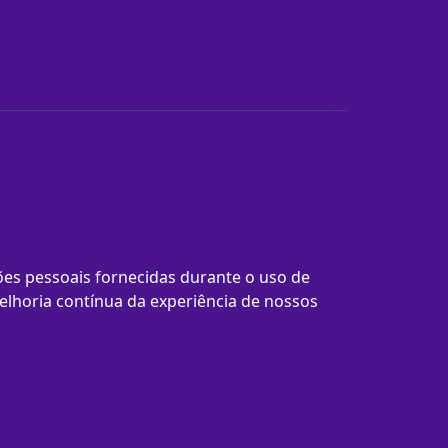
es pessoais fornecidas durante o uso de
elhoria contínua da experiência de nossos