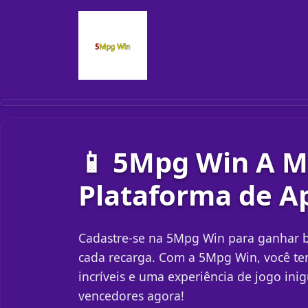
📱 5Mpg Win A M
Plataforma de A
Cadastre-se na 5Mpg Win para ganhar 
cada recarga. Com a 5Mpg Win, você t
incríveis e uma experiência de jogo inig
vencedores agora!