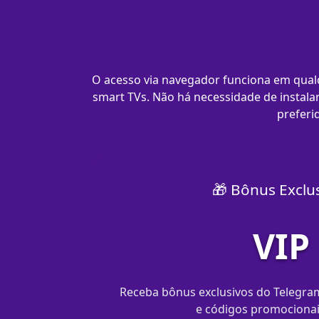
O acesso via navegador funciona em qual
smart TVs. Não há necessidade de instala
preferi
🎁 Bônus Exclu
VIP
Receba bônus exclusivos do Telegra
e códigos promocionai