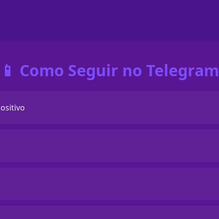
📱 Como Seguir no Telegram
ositivo