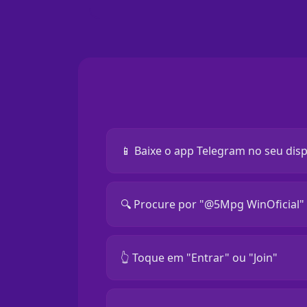
📱 Baixe o app Telegram no seu disp
🔍 Procure por "@5Mpg WinOficial"
👆 Toque em "Entrar" ou "Join"