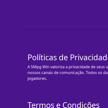
Políticas de Privacida
A 5Mpg Win valoriza a privacidade de seus
nossos canais de comunicação. Todos os dad
jogadores.
Termos e Condições