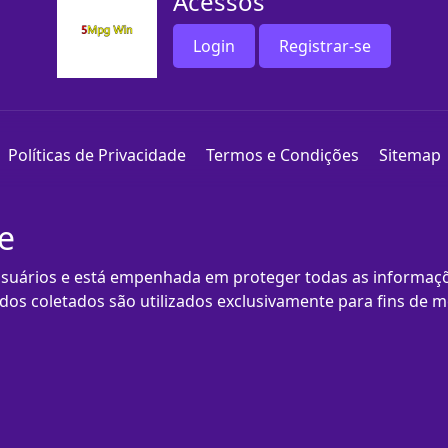
Acessos
Login
Registrar-se
Políticas de Privacidade
Termos e Condições
Sitemap
de
 usuários e está empenhada em proteger todas as informaçõ
os coletados são utilizados exclusivamente para fins de m