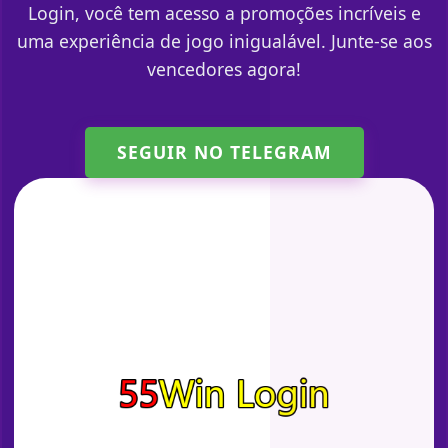
Login, você tem acesso a promoções incríveis e
uma experiência de jogo inigualável. Junte-se aos
vencedores agora!
SEGUIR NO TELEGRAM