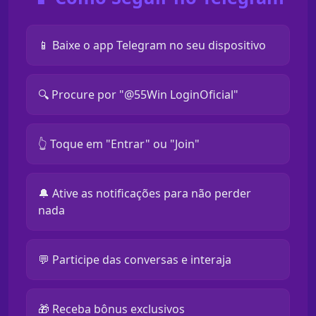
📱 Baixe o app Telegram no seu dispositivo
🔍 Procure por "@55Win LoginOficial"
👆 Toque em "Entrar" ou "Join"
🔔 Ative as notificações para não perder
nada
💬 Participe das conversas e interaja
🎁 Receba bônus exclusivos