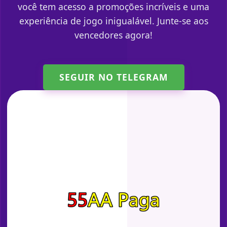
você tem acesso a promoções incríveis e uma
experiência de jogo inigualável. Junte-se aos
vencedores agora!
SEGUIR NO TELEGRAM