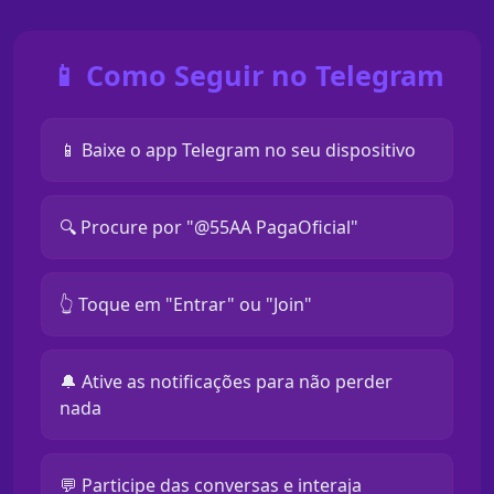
📱 Como Seguir no Telegram
📱 Baixe o app Telegram no seu dispositivo
🔍 Procure por "@55AA PagaOficial"
👆 Toque em "Entrar" ou "Join"
🔔 Ative as notificações para não perder
nada
💬 Participe das conversas e interaja