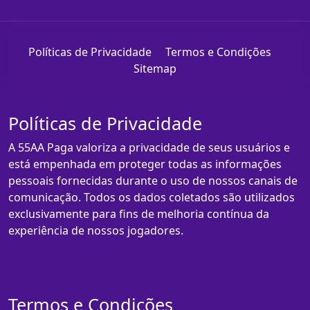
Políticas de Privacidade
Termos e Condições
Sitemap
Políticas de Privacidade
A 55AA Paga valoriza a privacidade de seus usuários e
está empenhada em proteger todas as informações
pessoais fornecidas durante o uso de nossos canais de
comunicação. Todos os dados coletados são utilizados
exclusivamente para fins de melhoria contínua da
experiência de nossos jogadores.
Termos e Condições