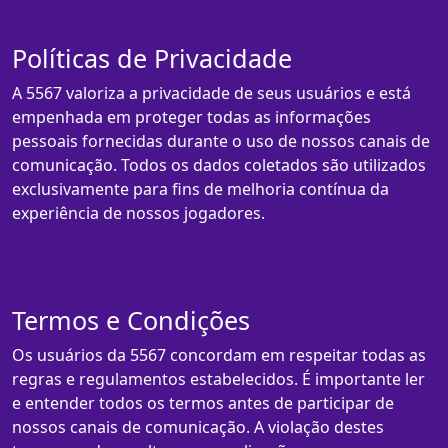
Políticas de Privacidade
A 5567 valoriza a privacidade de seus usuários e está
empenhada em proteger todas as informações
pessoais fornecidas durante o uso de nossos canais de
comunicação. Todos os dados coletados são utilizados
exclusivamente para fins de melhoria contínua da
experiência de nossos jogadores.
Termos e Condições
Os usuários da 5567 concordam em respeitar todas as
regras e regulamentos estabelecidos. É importante ler
e entender todos os termos antes de participar de
nossos canais de comunicação. A violação destes