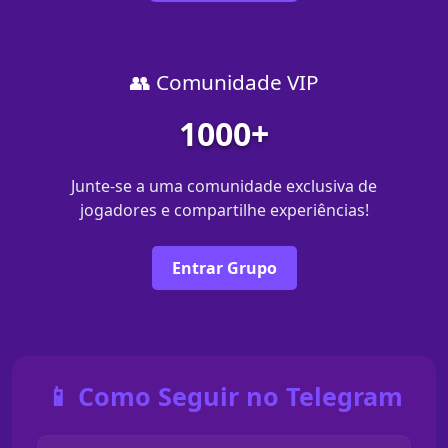
👥 Comunidade VIP
1000+
Junte-se a uma comunidade exclusiva de
jogadores e compartilhe experiências!
Entrar Grupo
📱 Como Seguir no Telegram