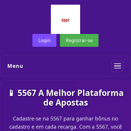
Login
Registrar-se
Menu
📱 5567 A Melhor Plataforma
de Apostas
Cadastre-se na 5567 para ganhar bônus no
cadastro e em cada recarga. Com a 5567, você