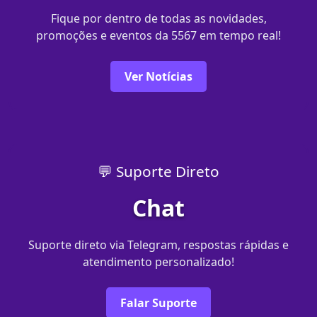
Fique por dentro de todas as novidades,
promoções e eventos da 5567 em tempo real!
Ver Notícias
💬 Suporte Direto
Chat
Suporte direto via Telegram, respostas rápidas e
atendimento personalizado!
Falar Suporte