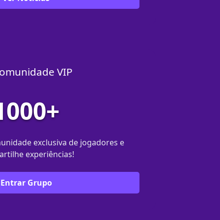
Comunidade VIP
1000+
unidade exclusiva de jogadores e
rtilhe experiências!
Entrar Grupo