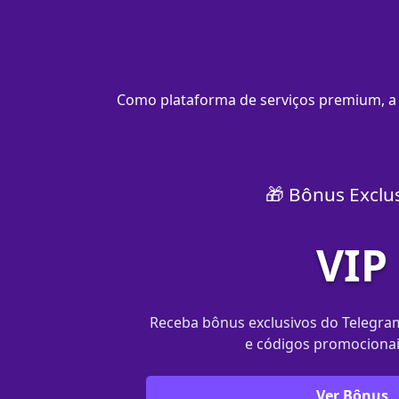
Como plataforma de serviços premium, a 
🎁 Bônus Exclu
VIP
Receba bônus exclusivos do Telegra
e códigos promocionai
Ver Bônus