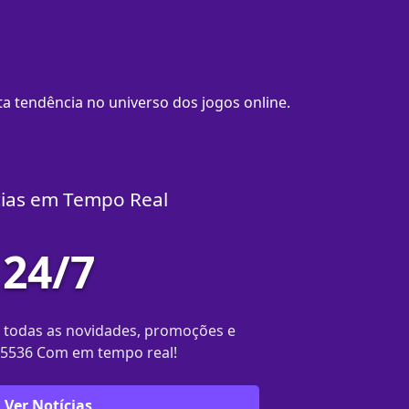
 tendência no universo dos jogos online.
cias em Tempo Real
24/7
e todas as novidades, promoções e
 5536 Com em tempo real!
Ver Notícias