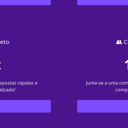
reto
👥 
t
espostas rápidas e
Junte-se a uma com
lizado!
compa
e