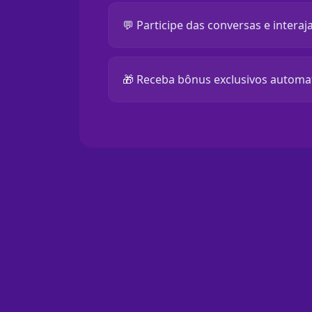
💬 Participe das conversas e interaj
🎁 Receba bônus exclusivos autom