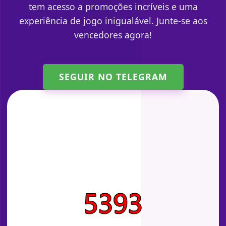
tem acesso a promoções incríveis e uma
experiência de jogo inigualável. Junte-se aos
vencedores agora!
SEGUIR NO TELEGRAM