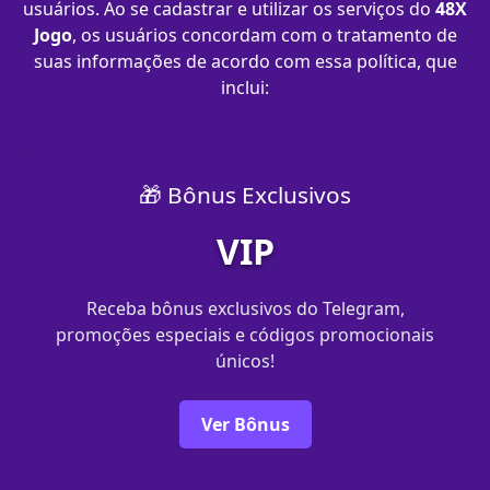
usuários. Ao se cadastrar e utilizar os serviços do
48X
Jogo
, os usuários concordam com o tratamento de
suas informações de acordo com essa política, que
inclui:
🎁 Bônus Exclusivos
VIP
Receba bônus exclusivos do Telegram,
promoções especiais e códigos promocionais
únicos!
Ver Bônus