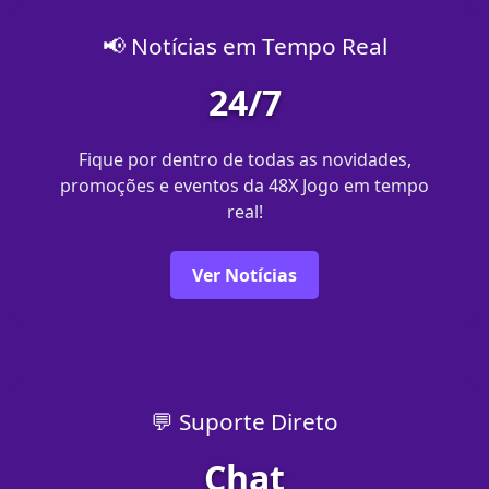
📢 Notícias em Tempo Real
24/7
Fique por dentro de todas as novidades,
promoções e eventos da 48X Jogo em tempo
real!
Ver Notícias
💬 Suporte Direto
Chat