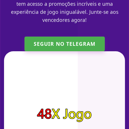
tem acesso a promoções incríveis e uma
experiência de jogo inigualável. Junte-se aos
vencedores agora!
SEGUIR NO TELEGRAM