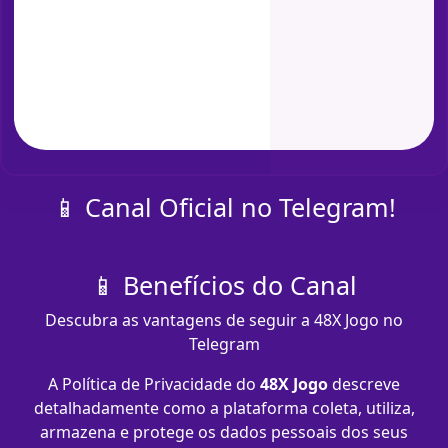
📱 Canal Oficial no Telegram!
📱 Benefícios do Canal
Descubra as vantagens de seguir a 48X Jogo no
Telegram
A Política de Privacidade do
48X Jogo
descreve
detalhadamente como a plataforma coleta, utiliza,
armazena e protege os dados pessoais dos seus