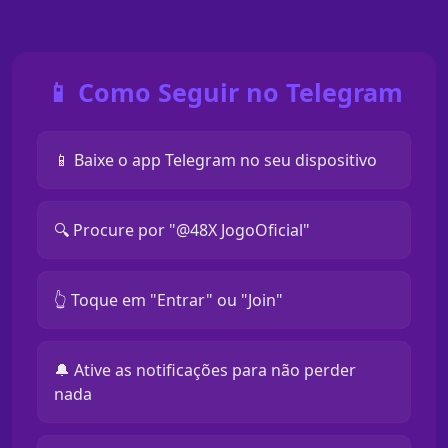
📱 Como Seguir no Telegram
📱 Baixe o app Telegram no seu dispositivo
🔍 Procure por "@48X JogoOficial"
👆 Toque em "Entrar" ou "Join"
🔔 Ative as notificações para não perder
nada