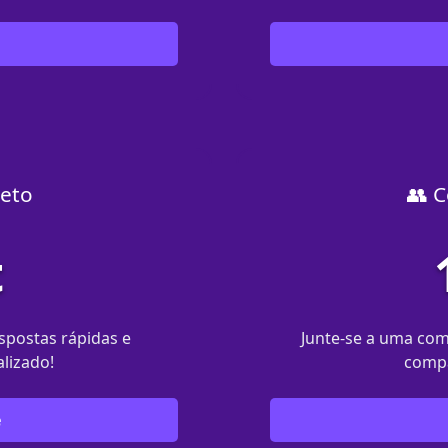
reto
👥 
t
espostas rápidas e
Junte-se a uma com
lizado!
compa
e