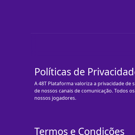
Políticas de Privacida
A 48T Plataforma valoriza a privacidade de
de nossos canais de comunicação. Todos os 
nossos jogadores.
Termos e Condições