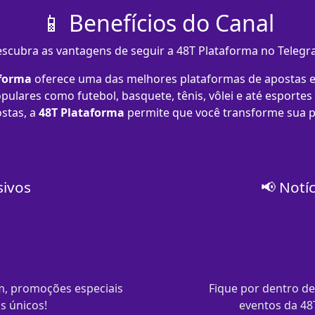
📱 Benefícios do Canal
scubra as vantagens de seguir a 48T Plataforma no Teleg
aforma
oferece uma das melhores plataformas de apostas es
pulares como futebol, basquete, tênis, vôlei e até esporte
stas, a
48T Plataforma
permite que você transforme sua pa
sivos
📢 Notí
m, promoções especiais
Fique por dentro d
s únicos!
eventos da 48