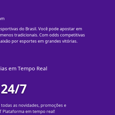
ram
portivas do Brasil. Você pode apostar em
s menos tradicionais. Com odds competitivas
ixão por esportes em grandes vitórias.
cias em Tempo Real
24/7
e todas as novidades, promoções e
T Plataforma em tempo real!