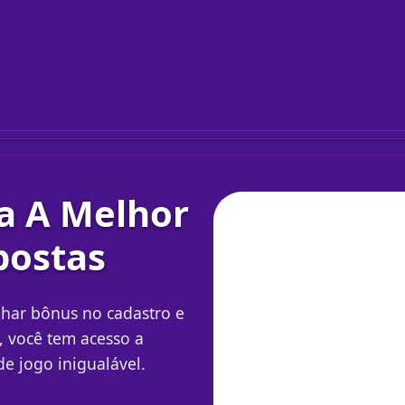
ma A Melhor
postas
nhar bônus no cadastro e
, você tem acesso a
e jogo inigualável.