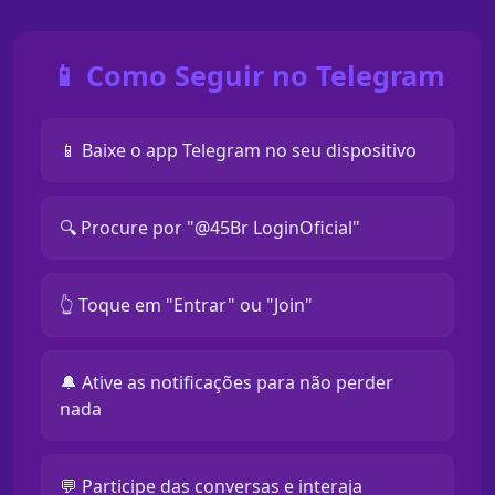
📱 Como Seguir no Telegram
📱 Baixe o app Telegram no seu dispositivo
🔍 Procure por "@45Br LoginOficial"
👆 Toque em "Entrar" ou "Join"
🔔 Ative as notificações para não perder
nada
💬 Participe das conversas e interaja