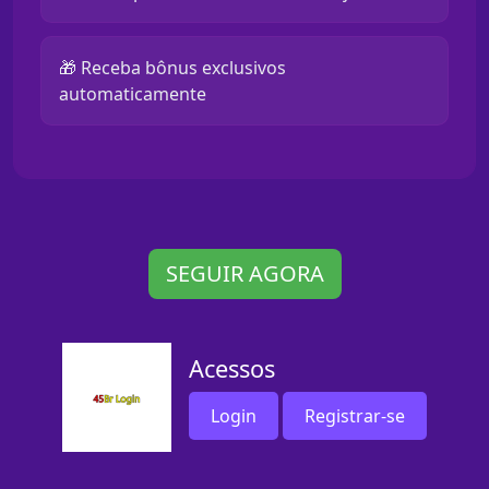
🎁 Receba bônus exclusivos
automaticamente
SEGUIR AGORA
Acessos
Login
Registrar-se