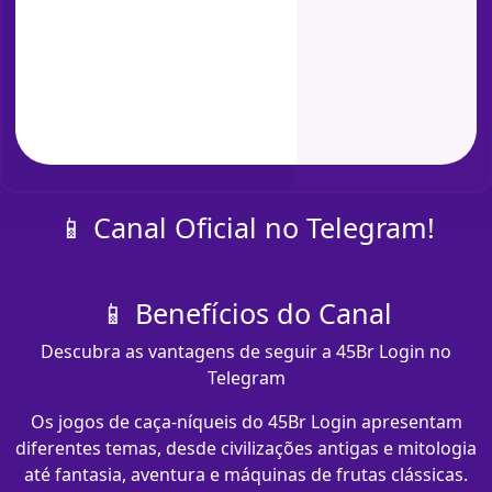
📱 Canal Oficial no Telegram!
📱 Benefícios do Canal
Descubra as vantagens de seguir a 45Br Login no
Telegram
Os jogos de caça-níqueis do 45Br Login apresentam
diferentes temas, desde civilizações antigas e mitologia
até fantasia, aventura e máquinas de frutas clássicas.