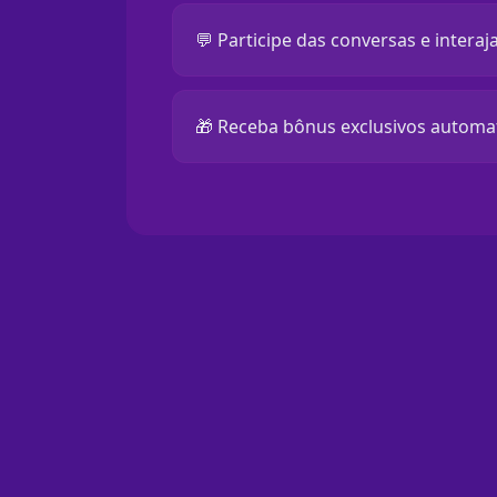
💬 Participe das conversas e interaj
🎁 Receba bônus exclusivos autom