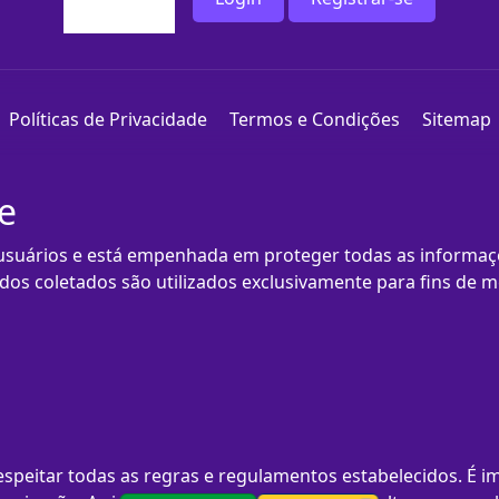
Políticas de Privacidade
Termos e Condições
Sitemap
de
s usuários e está empenhada em proteger todas as informaç
os coletados são utilizados exclusivamente para fins de m
peitar todas as regras e regulamentos estabelecidos. É i