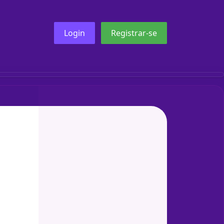
Login
Registrar-se