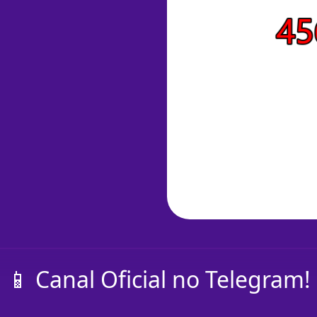
📱 Canal Oficial no Telegram!