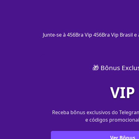
Junte-se à 456Bra Vip 456Bra Vip Brasil
🎁 Bônus Exclu
VIP
Receba bônus exclusivos do Telegra
e códigos promocionai
Ver Bônus