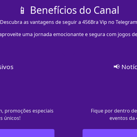
📱 Benefícios do Canal
Descubra as vantagens de seguir a 456Bra Vip no Telegra
 e aproveite uma jornada emocionante e segura com jogos de
sivos
📢 Notí
m, promoções especiais
Fique por dentro d
s únicos!
eventos da 