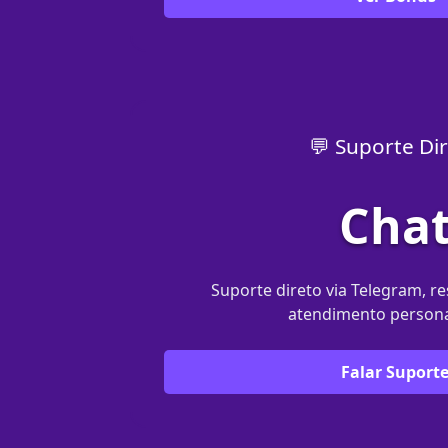
💬 Suporte Di
Cha
Suporte direto via Telegram, r
atendimento persona
Falar Suport