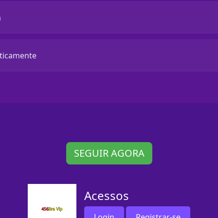
a
aticamente
SEGUIR AGORA
Acessos
Login
Registrar-se