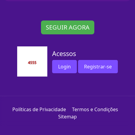
SEGUIR AGORA
Acessos
Login
Registrar-se
Políticas de Privacidade
Termos e Condições
Sitemap