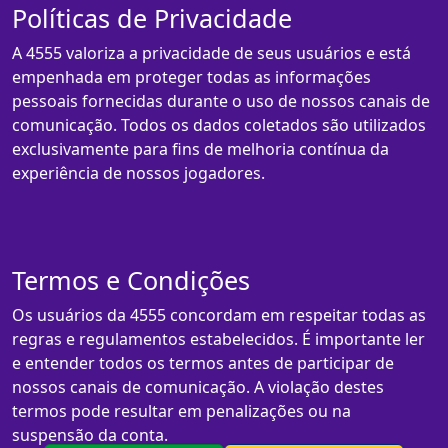
Políticas de Privacidade
A 4555 valoriza a privacidade de seus usuários e está
empenhada em proteger todas as informações
pessoais fornecidas durante o uso de nossos canais de
comunicação. Todos os dados coletados são utilizados
exclusivamente para fins de melhoria contínua da
experiência de nossos jogadores.
Termos e Condições
Os usuários da 4555 concordam em respeitar todas as
regras e regulamentos estabelecidos. É importante ler
e entender todos os termos antes de participar de
nossos canais de comunicação. A violação destes
termos pode resultar em penalizações ou na
suspensão da conta.