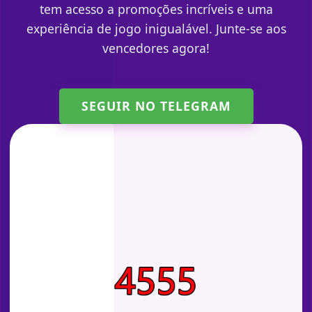
tem acesso a promoções incríveis e uma
experiência de jogo inigualável. Junte-se aos
vencedores agora!
SEGUIR NO TELEGRAM