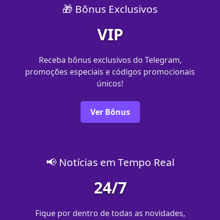
🎁 Bônus Exclusivos
VIP
Receba bônus exclusivos do Telegram,
promoções especiais e códigos promocionais
únicos!
Ver Bônus
📢 Notícias em Tempo Real
24/7
Fique por dentro de todas as novidades,