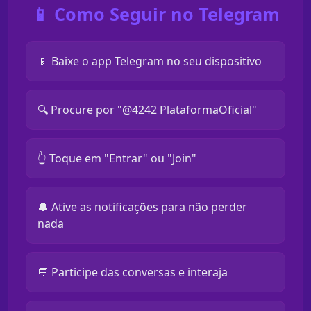
📱 Como Seguir no Telegram
📱 Baixe o app Telegram no seu dispositivo
🔍 Procure por "@4242 PlataformaOficial"
👆 Toque em "Entrar" ou "Join"
🔔 Ative as notificações para não perder
nada
💬 Participe das conversas e interaja