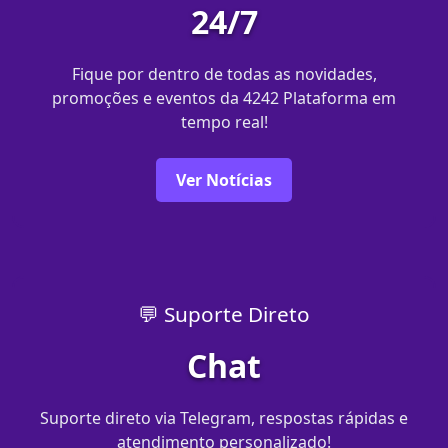
24/7
Fique por dentro de todas as novidades,
promoções e eventos da 4242 Plataforma em
tempo real!
Ver Notícias
💬 Suporte Direto
Chat
Suporte direto via Telegram, respostas rápidas e
atendimento personalizado!