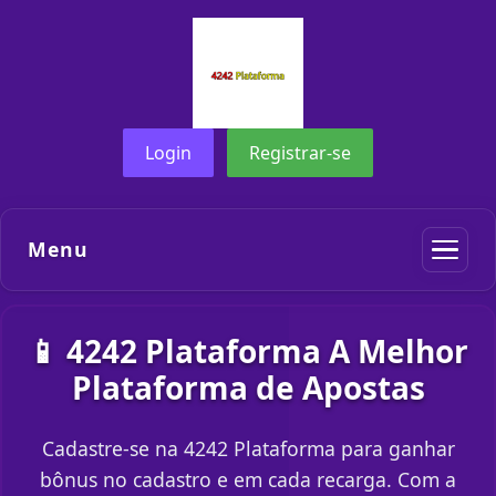
Login
Registrar-se
Menu
📱 4242 Plataforma A Melhor
Plataforma de Apostas
Cadastre-se na 4242 Plataforma para ganhar
bônus no cadastro e em cada recarga. Com a