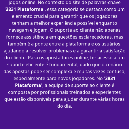
jogos online. No contexto do site de palavras-chave
'
3831 Plataforma
', essa categoria se destaca como um
elemento crucial para garantir que os jogadores
tenham a melhor experiência possível enquanto
navegam e jogam. O suporte ao cliente não apenas
fornece assistência em questões esclarecedoras, mas
também é a ponte entre a plataforma e os usuários,
ajudando a resolver problemas e a garantir a satisfação
do cliente. Para os apostadores online, ter acesso a um
suporte eficiente é fundamental, dado que o cenário
das apostas pode ser complexa e muitas vezes confuso,
especialmente para novos jogadores. No '
3831
Plataforma
', a equipe de suporte ao cliente é
composta por profissionais treinados e experientes
que estão disponíveis para ajudar durante várias horas
do dia.