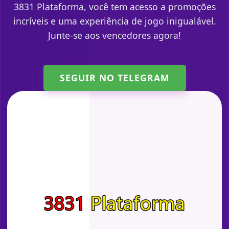
3831 Plataforma, você tem acesso a promoções
incríveis e uma experiência de jogo inigualável.
Junte-se aos vencedores agora!
SEGUIR NO TELEGRAM