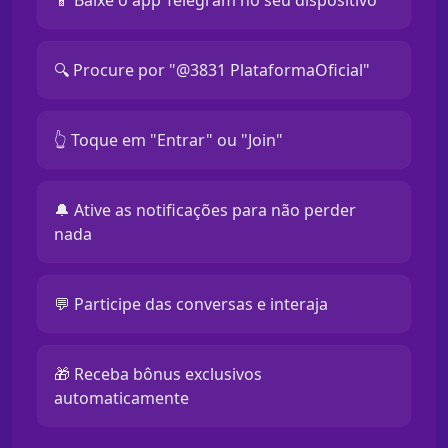
📱 Baixe o app Telegram no seu dispositivo
🔍 Procure por "@3831 PlataformaOficial"
👆 Toque em "Entrar" ou "Join"
🔔 Ative as notificações para não perder
nada
💬 Participe das conversas e interaja
🎁 Receba bônus exclusivos
automaticamente