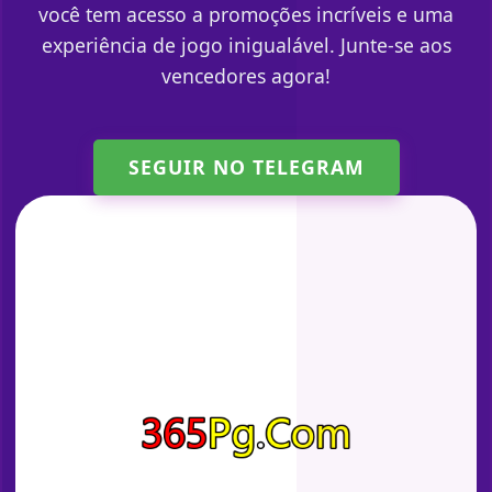
você tem acesso a promoções incríveis e uma
experiência de jogo inigualável. Junte-se aos
vencedores agora!
SEGUIR NO TELEGRAM