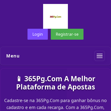
Login
Registrar-se
Menu
📱 365Pg.Com A Melhor
Plataforma de Apostas
Cadastre-se na 365Pg.Com para ganhar bônus no
cadastro e em cada recarga. Com a 365Pg.Com,