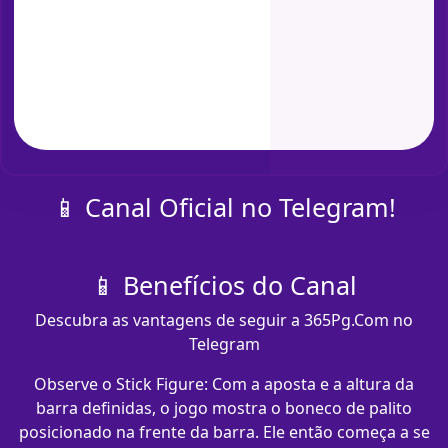
📱 Canal Oficial no Telegram!
📱 Benefícios do Canal
Descubra as vantagens de seguir a 365Pg.Com no
Telegram
Observe o Stick Figure: Com a aposta e a altura da
barra definidas, o jogo mostra o boneco de palito
posicionado na frente da barra. Ele então começa a se