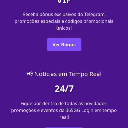
Receba bônus exclusivos do Telegram,
promoções especiais e códigos promocionais
únicos!
Ver Bônus
📢 Notícias em Tempo Real
24/7
Fique por dentro de todas as novidades,
promoções e eventos da 365GG Login em tempo
real!