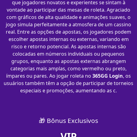
que jogadores novatos e experientes se sintam à
vontade ao participar das mesas de roleta. Agraciado
com gráficos de alta qualidade e animações suaves, o
jogo simula perfeitamente a atmosfera de um cassino
real. Entre as opções de apostas, os jogadores podem
escolher apostas internas ou externas, variando em
risco e retorno potencial. As apostas internas são
colocadas em números individuais ou pequenos
grupos, enquanto as apostas externas abrangem
categorias mais amplas, como vermelho ou preto,
ímpares ou pares. Ao jogar roleta no
365GG Login
, os
usuários também têm a opção de participar de torneios
especiais e promoções, aumentando as c.
🎁 Bônus Exclusivos
VIP