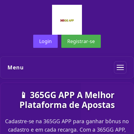
Login
Registrar-se
Menu
📱 365GG APP A Melhor
Plataforma de Apostas
Cadastre-se na 365GG APP para ganhar bônus no
cadastro e em cada recarga. Com a 365GG APP,