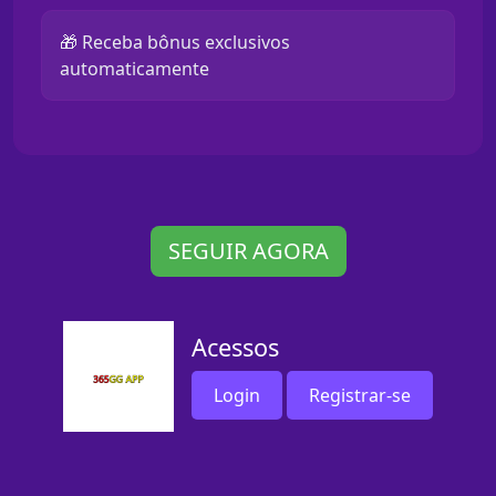
🎁 Receba bônus exclusivos
automaticamente
SEGUIR AGORA
Acessos
Login
Registrar-se