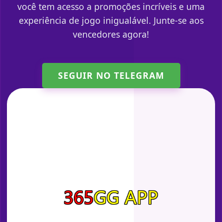
você tem acesso a promoções incríveis e uma
experiência de jogo inigualável. Junte-se aos
vencedores agora!
SEGUIR NO TELEGRAM