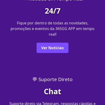
24/7
Fique por dentro de todas as novidades,
promoções e eventos da 365GG APP em tempo
real!
Ver Notícias
💬 Suporte Direto
Chat
Suporte direto via Telegram, respostas rápidas e