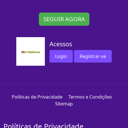
SEGUIR AGORA
Acessos
Login
Registrar-se
Políticas de Privacidade
Termos e Condições
Sitemap
Políticas de Privacidade