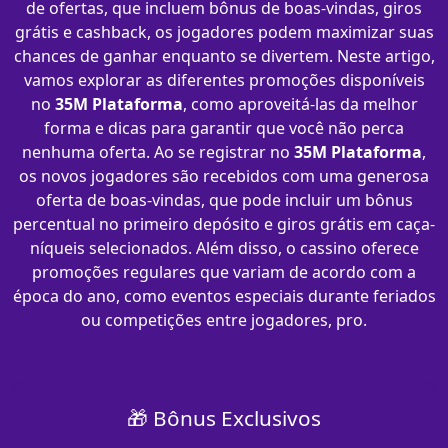
de ofertas, que incluem bônus de boas-vindas, giros
grátis e cashback, os jogadores podem maximizar suas
chances de ganhar enquanto se divertem. Neste artigo,
vamos explorar as diferentes promoções disponíveis
no
35M Plataforma
, como aproveitá-las da melhor
forma e dicas para garantir que você não perca
nenhuma oferta. Ao se registrar no
35M Plataforma
,
os novos jogadores são recebidos com uma generosa
oferta de boas-vindas, que pode incluir um bônus
percentual no primeiro depósito e giros grátis em caça-
níqueis selecionados. Além disso, o cassino oferece
promoções regulares que variam de acordo com a
época do ano, como eventos especiais durante feriados
ou competições entre jogadores, pro.
🎁 Bônus Exclusivos