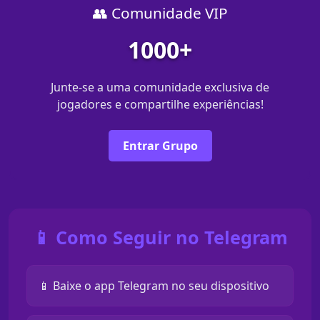
👥 Comunidade VIP
1000+
Junte-se a uma comunidade exclusiva de
jogadores e compartilhe experiências!
Entrar Grupo
📱 Como Seguir no Telegram
📱 Baixe o app Telegram no seu dispositivo