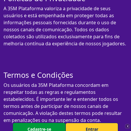
A 35M Plataforma valoriza a privacidade de seus
usuários e está empenhada em proteger todas as
informações pessoais fornecidas durante o uso de
nossos canais de comunicação. Todos os dados
coletados são utilizados exclusivamente para fins de
melhoria contínua da experiência de nossos jogadores.
Termos e Condições
Os usuários da 35M Plataforma concordam em
respeitar todas as regras e regulamentos
estabelecidos. É importante ler e entender todos os
termos antes de participar de nossos canais de
comunicação. A violação destes termos pode resultar
em penalizações ou na suspensão da conta.
X
Cadastre-se
Entrar