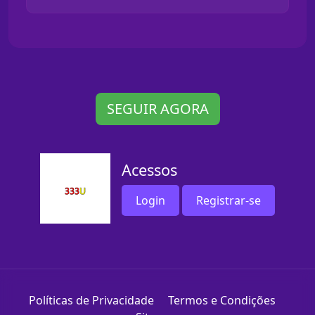
SEGUIR AGORA
Acessos
Login
Registrar-se
Políticas de Privacidade
Termos e Condições