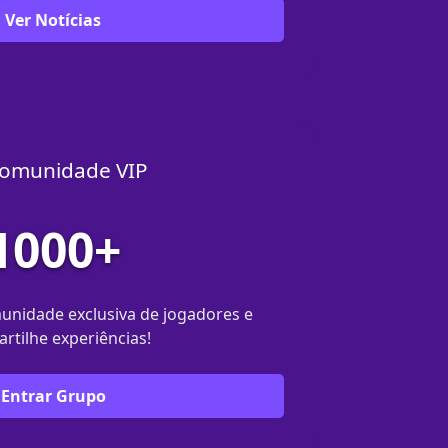
Ver Notícias
Comunidade VIP
1000+
unidade exclusiva de jogadores e
rtilhe experiências!
Entrar Grupo