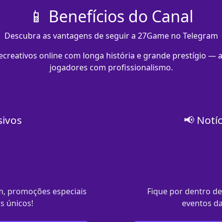
📱 Benefícios do Canal
Descubra as vantagens de seguir a 27Game no Telegram
creativos online com longa história e grande prestígio — 
jogadores com profissionalismo.
sivos
📢 Notí
m, promoções especiais
Fique por dentro d
s únicos!
eventos d