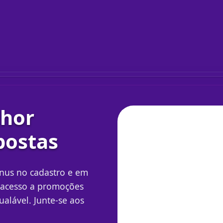
lhor
postas
nus no cadastro e em
 acesso a promoções
ualável. Junte-se aos