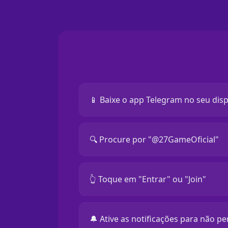
📱 Baixe o app Telegram no seu disp
🔍 Procure por "@27GameOficial"
👆 Toque em "Entrar" ou "Join"
🔔 Ative as notificações para não p