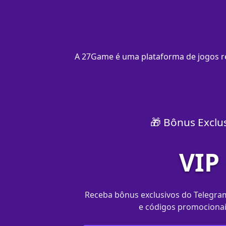
A 27Game é uma plataforma de jogos re
🎁 Bônus Exclu
VIP
Receba bônus exclusivos do Telegra
e códigos promocionai