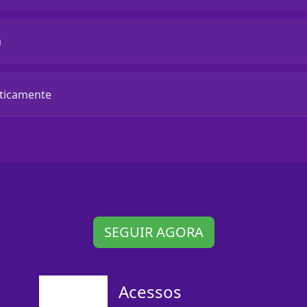
a
aticamente
SEGUIR AGORA
Acessos