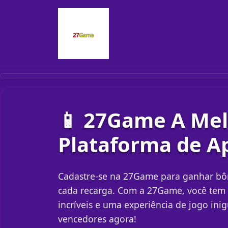
📱 27Game A Me
Plataforma de A
Cadastre-se na 27Game para ganhar bô
cada recarga. Com a 27Game, você tem
incríveis e uma experiência de jogo inig
vencedores agora!