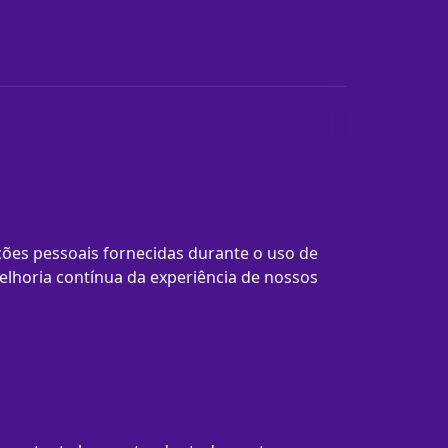
ções pessoais fornecidas durante o uso de
elhoria contínua da experiência de nossos