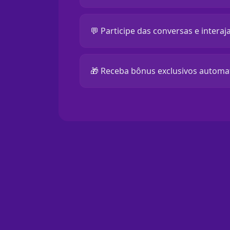
💬 Participe das conversas e interaj
🎁 Receba bônus exclusivos autom