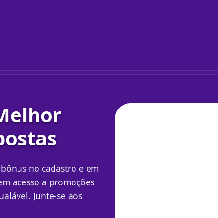
 Melhor
postas
 bônus no cadastro e em
tem acesso a promoções
ualável. Junte-se aos