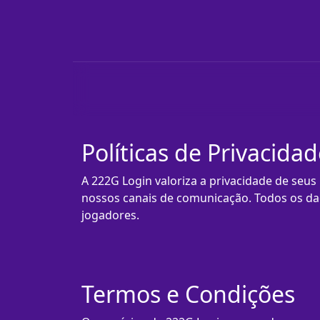
Políticas de Privacida
A 222G Login valoriza a privacidade de seu
nossos canais de comunicação. Todos os dad
jogadores.
Termos e Condições