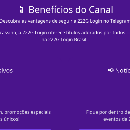
📱 Benefícios do Canal
Descubra as vantagens de seguir a 222G Login no Telegra
assino, a 222G Login oferece títulos adorados por todos —
na 222G Login Brasil .
sivos
📢 Notí
m, promoções especiais
Fique por dentro d
s únicos!
eventos da 