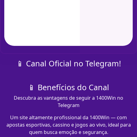
📱 Canal Oficial no Telegram!
📱 Benefícios do Canal
Descubra as vantagens de seguir a 1400Win no
Telegram
Um site altamente profissional da 1400Win — com
apostas esportivas, cassino e jogos ao vivo, ideal para
quem busca emoção e segurança.