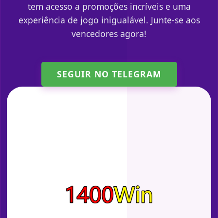
tem acesso a promoções incríveis e uma
experiência de jogo inigualável. Junte-se aos
vencedores agora!
SEGUIR NO TELEGRAM