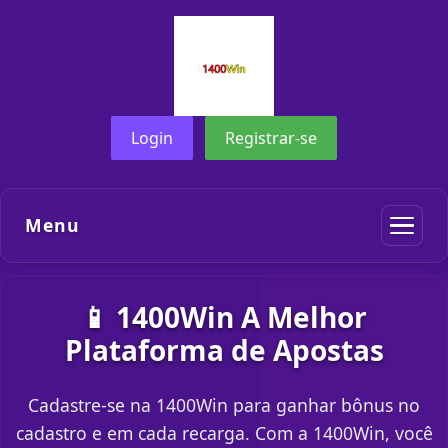
Login
Registrar-se
Menu
📱 1400Win A Melhor
Plataforma de Apostas
Cadastre-se na 1400Win para ganhar bônus no
cadastro e em cada recarga. Com a 1400Win, você