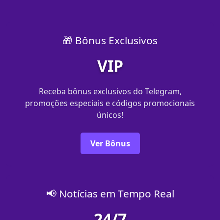
🎁 Bônus Exclusivos
VIP
Receba bônus exclusivos do Telegram,
promoções especiais e códigos promocionais
únicos!
Ver Bônus
📢 Notícias em Tempo Real
24/7