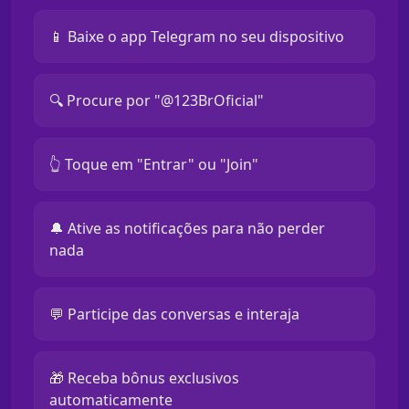
📱 Baixe o app Telegram no seu dispositivo
🔍 Procure por "@123BrOficial"
👆 Toque em "Entrar" ou "Join"
🔔 Ative as notificações para não perder
nada
💬 Participe das conversas e interaja
🎁 Receba bônus exclusivos
automaticamente