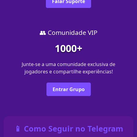
Falar Suporte
👥 Comunidade VIP
1000+
Junte-se a uma comunidade exclusiva de
jogadores e compartilhe experiências!
Entrar Grupo
📱 Como Seguir no Telegram