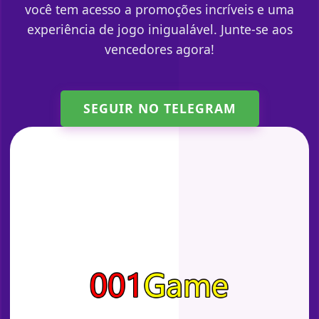
você tem acesso a promoções incríveis e uma
experiência de jogo inigualável. Junte-se aos
vencedores agora!
SEGUIR NO TELEGRAM