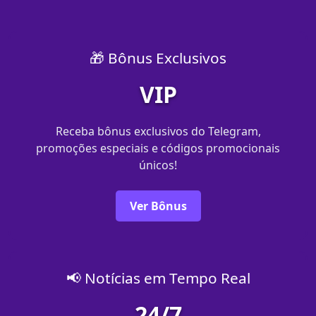
🎁 Bônus Exclusivos
VIP
Receba bônus exclusivos do Telegram,
promoções especiais e códigos promocionais
únicos!
Ver Bônus
📢 Notícias em Tempo Real
24/7