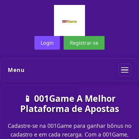
Login
Registrar-se
Menu
📱 001Game A Melhor
Plataforma de Apostas
Cadastre-se na 001Game para ganhar bônus no
cadastro e em cada recarga. Com a 001Game,