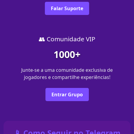
Falar Suporte
👥 Comunidade VIP
1000+
Junte-se a uma comunidade exclusiva de
jogadores e compartilhe experiências!
Entrar Grupo
📱 Como Seguir no Telegram